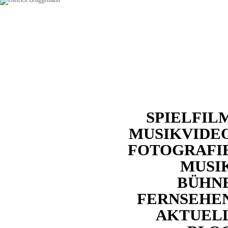
SPIELFIL
MUSIKVIDE
FOTOGRAFI
MUSI
BÜHN
FERNSEHE
AKTUEL