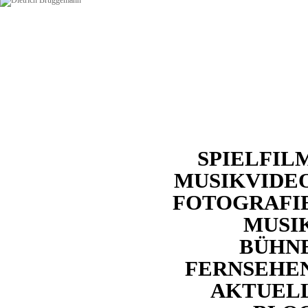
SPIELFIL
MUSIKVIDE
FOTOGRAFI
MUSI
BÜHN
FERNSEHE
AKTUEL