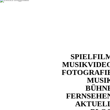
SPIELFIL
MUSIKVIDE
FOTOGRAFI
MUSI
BÜHN
FERNSEHE
AKTUEL